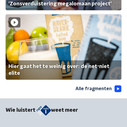
'Zonsverduistering megalomaan project'
Hier gaat het te weinig over: de net-niet
elite
Alle fragmenten
Wie luistert
weet meer