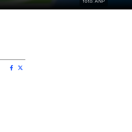
foto:
ANP