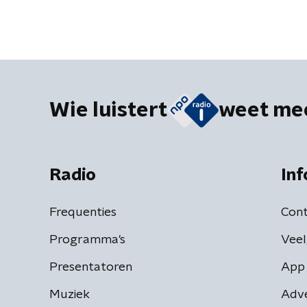
Wie luistert
weet me
Radio
Inf
Frequenties
Cont
Programma's
Veel
Presentatoren
App 
Muziek
Adv