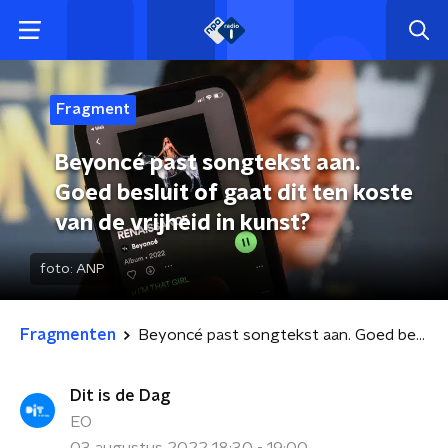
Fragment
Beyoncé past songtekst aan.
Goed besluit of gaat dit ten koste
van de vrijheid in kunst?
foto:
ANP
Fragmenten
Beyoncé past songtekst aan. Goed besluit of gaat dit ten koste van de vrijheid in kunst?
Dit is de Dag
EO