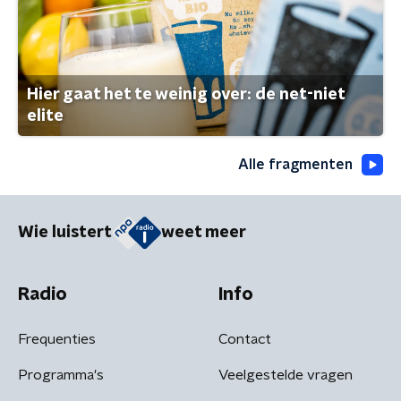
Hier gaat het te weinig over: de net-niet
elite
Alle fragmenten
Wie luistert
weet meer
Radio
Info
Frequenties
Contact
Programma's
Veelgestelde vragen