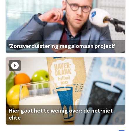
'Zonsverduistering megalomaan project'
Hier gaat het te weinig over: de net-niet
elite