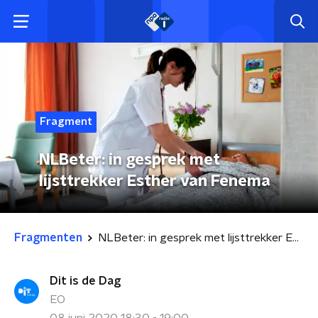
Fragment
NLBeter: in gesprek met
lijsttrekker Esther van Fenema
Fragmenten
NLBeter: in gesprek met lijsttrekker Esther van Fenema
Dit is de Dag
EO