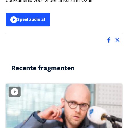
oud-kamerlid voor GroenLinks: Zihni Özdil.
Speel audio af
Recente fragmenten