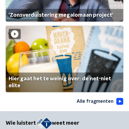
'Zonsverduistering megalomaan project'
Hier gaat het te weinig over: de net-niet
elite
Alle fragmenten
Wie luistert
weet meer