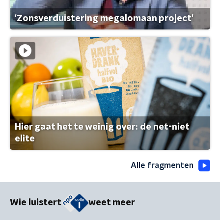
'Zonsverduistering megalomaan project'
Hier gaat het te weinig over: de net-niet
elite
Alle fragmenten
Wie luistert
weet meer