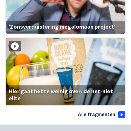
'Zonsverduistering megalomaan project'
Hier gaat het te weinig over: de net-niet
elite
Alle fragmenten