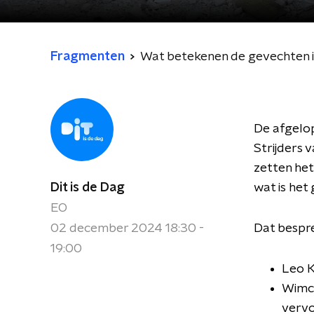
Fragmenten
Wat betekenen de gevechten in
De afgelop
Strijders 
zetten het
Dit is de Dag
wat is het
EO
02 december 2024 18:30 -
Dat bespre
19:00
Leo K
Wimco
vervo