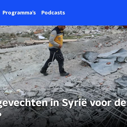
Programma's
Podcasts
evechten in Syrië voor de
?