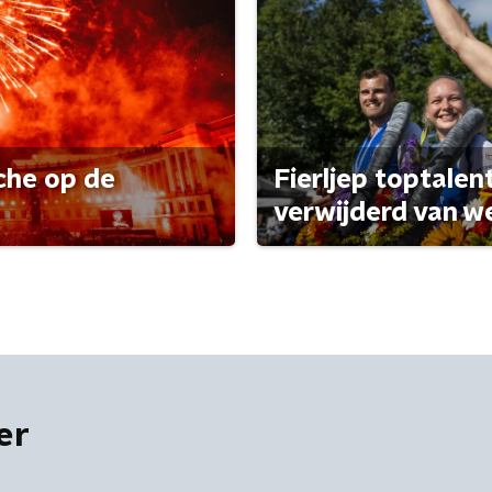
che op de
Fierljep toptalen
verwijderd van w
er