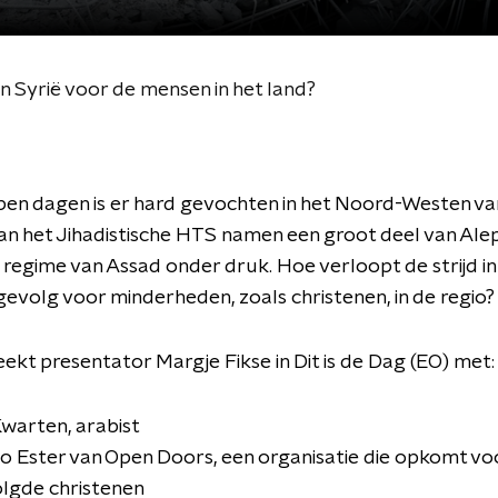
 Syrië voor de mensen in het land?
en dagen is er hard gevochten in het Noord-Westen van
van het Jihadistische HTS namen een groot deel van Ale
 regime van Assad onder druk. Hoe verloopt de strijd in
 gevolg voor minderheden, zoals christenen, in de regio
ekt presentator Margje Fikse in Dit is de Dag (EO) met:
warten, arabist
 Ester van Open Doors, een organisatie die opkomt vo
lgde christenen