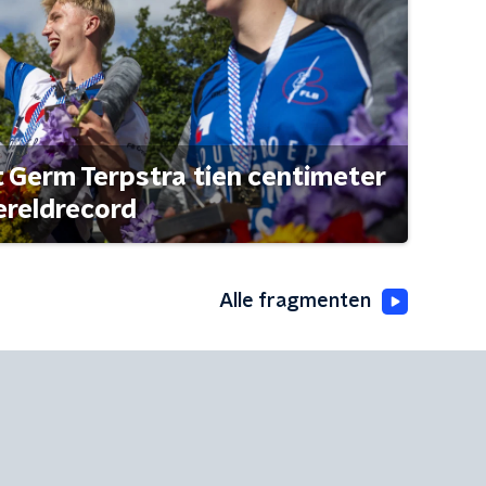
t Germ Terpstra tien centimeter
ereldrecord
Alle fragmenten