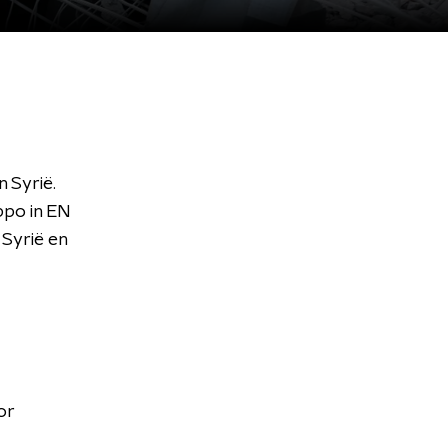
 Syrië.
ppo in EN
 Syrië en
?
or