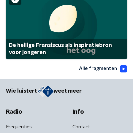
De heilige Fransiscus als inspiratiebron
voor jongeren
Alle fragmenten
Wie luistert
weet meer
Radio
Info
Frequenties
Contact