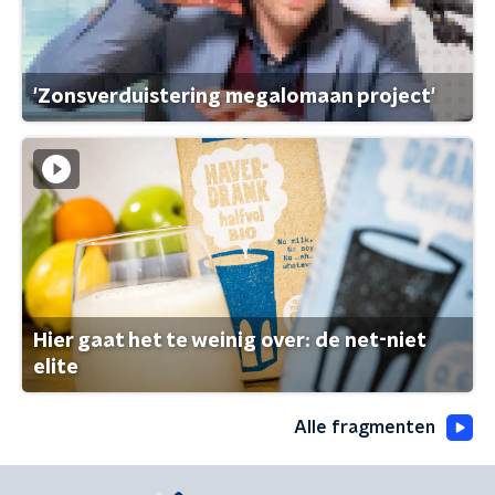
'Zonsverduistering megalomaan project'
Hier gaat het te weinig over: de net-niet
elite
Alle fragmenten