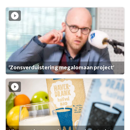
'Zonsverduistering megalomaan project'