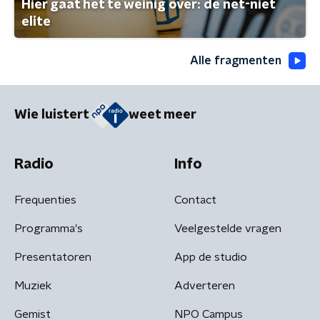
Hier gaat het te weinig over: de net-niet
elite
Alle fragmenten
Wie luistert
weet meer
Radio
Info
Frequenties
Contact
Programma's
Veelgestelde vragen
Presentatoren
App de studio
Muziek
Adverteren
Gemist
NPO Campus