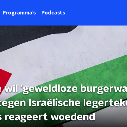
Programma's
Podcasts
 wil 'geweldloze burgerwa
tegen Israëlische legertek
s reageert woedend