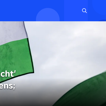
cht'
ens;