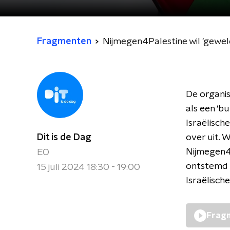
Fragmenten
De organis
als een ‘b
Israëlisch
Dit is de Dag
over uit. 
Nijmegen4P
EO
ontstemd 
15 juli 2024 18:30 - 19:00
Israëlisc
Fragm