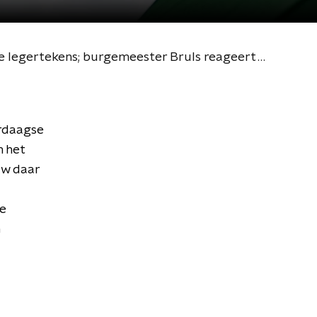
Nijmegen4Palestine wil 'geweldloze burgerwacht' tijdens Vierdaagse tegen Israëlische legertekens; burgemeester Bruls reageert woedend
erdaagse
n het
uw daar
ie