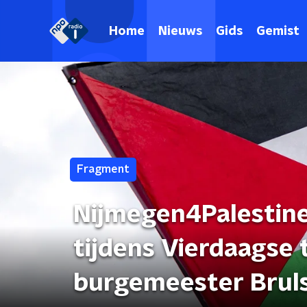
Home
Nieuws
Gids
Gemist
Fragment
Nijmegen4Palestine
tijdens Vierdaagse 
burgemeester Brul