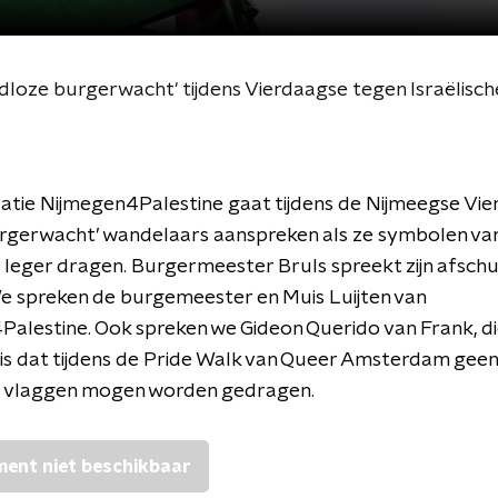
atie Nijmegen4Palestine gaat tijdens de Nijmeegse Vi
urgerwacht’ wandelaars aanspreken als ze symbolen va
e leger dragen. Burgermeester Bruls spreekt zijn afsch
We spreken de burgemeester en Muis Luijten van
alestine. Ook spreken we Gideon Querido van Frank, d
is dat tijdens de Pride Walk van Queer Amsterdam geen
he vlaggen mogen worden gedragen.
ent niet beschikbaar