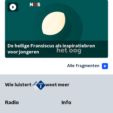
De heilige Fransiscus als inspiratiebron
voor jongeren
Alle fragmenten
Wie luistert
weet meer
Radio
Info