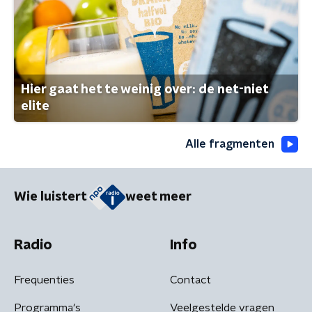
Hier gaat het te weinig over: de net-niet
elite
Alle fragmenten
Wie luistert
weet meer
Radio
Info
Frequenties
Contact
Programma's
Veelgestelde vragen