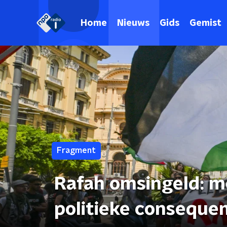
Home
Nieuws
Gids
Gemist
Fragment
Rafah omsingeld: m
politieke consequen