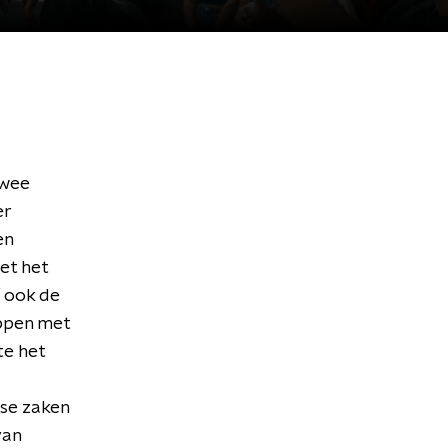
twee
er
en
et het
f ook de
oppen met
te het
dse zaken
van