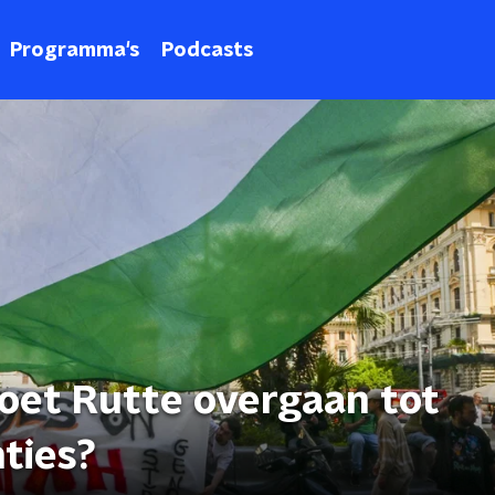
Programma's
Podcasts
oet Rutte overgaan tot
ties?