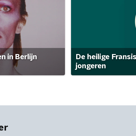
 in Berlijn
De heilige Fransi
jongeren
er