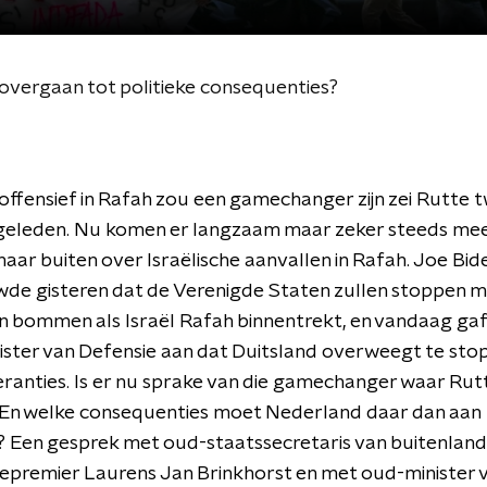
overgaan tot politieke consequenties?
ffensief in Rafah zou een gamechanger zijn zei Rutte 
eleden. Nu komen er langzaam maar zeker steeds me
naar buiten over Israëlische aanvallen in Rafah. Joe Bid
de gisteren dat de Verenigde Staten zullen stoppen m
n bommen als Israël Rafah binnentrekt, en vandaag ga
ister van Defensie aan dat Duitsland overweegt te st
anties. Is er nu sprake van die gamechanger waar Rut
 En welke consequenties moet Nederland daar dan aan
? Een gesprek met oud-staatssecretaris van buitenlan
epremier Laurens Jan Brinkhorst en met oud-minister 