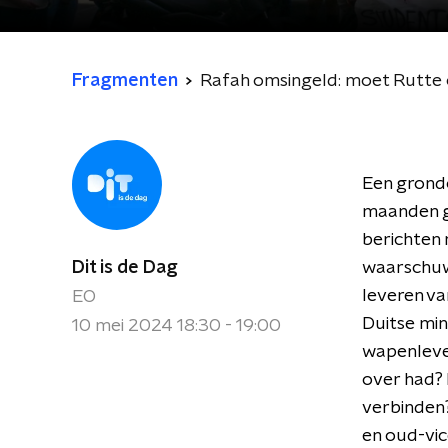
Fragmenten
Rafah omsingeld: moet Rutte 
Een grondo
maanden g
berichten 
Dit is de Dag
waarschuw
leveren va
EO
Duitse min
10 mei 2024 18:30 - 19:00
wapenlever
over had?
verbinden
en oud-vic