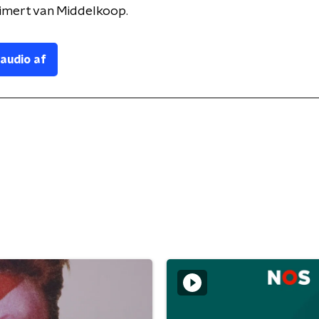
imert van Middelkoop.
 audio af