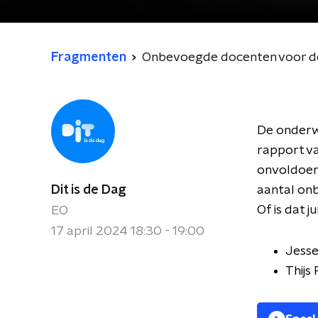
Fragmenten
Onbevoegde docenten voor de k
De onderwi
rapport va
onvoldoen
Dit is de Dag
aantal onb
Of is dat j
EO
17 april 2024 18:30 - 19:00
Jesse
Thijs