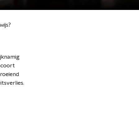
wijs?
ijknamig
scoort
groeiend
tsverlies.