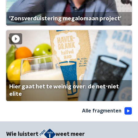
'Zonsverduistering megalomaan project'
Hier gaat het te weinig over: de net-niet
elite
Alle fragmenten
Wie luistert
weet meer