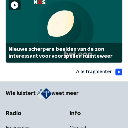
Nieuwe scherpere beelden van de zon
interessant voor voorspellen ruimteweer
Alle fragmenten
Wie luistert
weet meer
Radio
Info
Frequenties
Contact