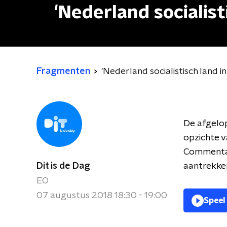
'Nederland socialisti
Fragmenten
'Nederland socialistisch land in 
De afgelo
opzichte van
Commentat
Dit is de Dag
aantrekke
EO
07 augustus 2018 18:30 - 19:00
Speel