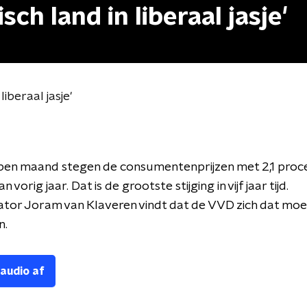
sch land in liberaal jasje'
liberaal jasje'
pen maand stegen de consumentenprijzen met 2,1 proc
 vorig jaar. Dat is de grootste stijging in vijf jaar tijd.
or Joram van Klaveren vindt dat de VVD zich dat moe
n.
 audio af