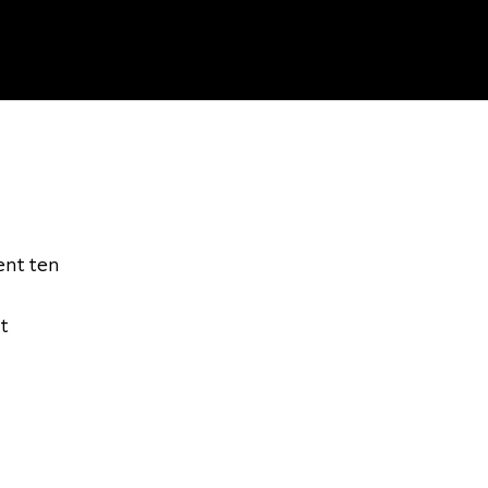
ent ten
t