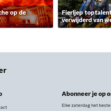
che op de
Fierljep toptalen
verwijderd van w
er
o
Abonneer je op o
Elke zaterdag het beste
act