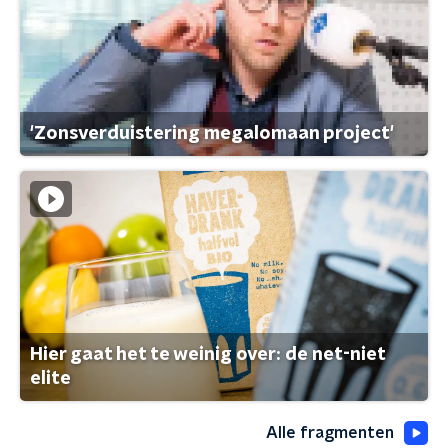
'Zonsverduistering megalomaan project'
Hier gaat het te weinig over: de net-niet
elite
Alle fragmenten