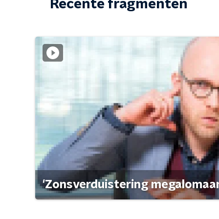
Recente fragmenten
'Zonsverduistering megalomaan