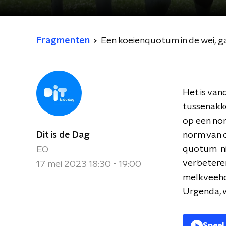
Fragmenten
Een koeienquotum in de wei, gaa
Het is va
tussenakko
op een nor
Dit is de Dag
norm van o
quotum nie
EO
verbeteren
17 mei 2023 18:30 - 19:00
melkveeho
Urgenda, w