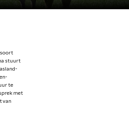
 soort
ma stuurt
rasland-
ien-
uur te
esprek met
t van