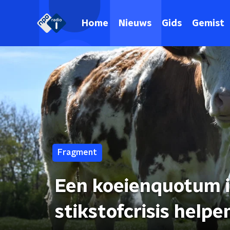
Home
Nieuws
Gids
Gemist
Fragment
Een koeienquotum in
stikstofcrisis helpe