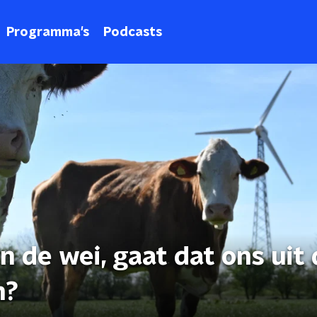
Programma's
Podcasts
 de wei, gaat dat ons uit 
n?