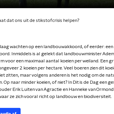
t dat ons uit de stikstofcrisis helpen?
ndaag wachten op een landbouwakkoord, of eerder: een
ord. Inmiddels is al gelekt dat landbouwminister Ade
m voor een maximaal aantal koeien per weiland. Een g
ngeveer 2 koeien per hectare. Veel boeren zien dit koe
t zitten, maar volgens anderen is het nodig om de nat
. Op naar minder koeien, of niet? In Dit is de Dag een g
uder Erik Luiten van Agractie en Hanneke van Ormond
aar ze zich vooral richt op landbouw en biodiversiteit.