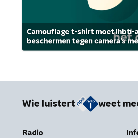
Camouflage t-shirt moet lhbti-
beschermen tegen camera's met 
Wie luistert
weet me
Radio
Inf