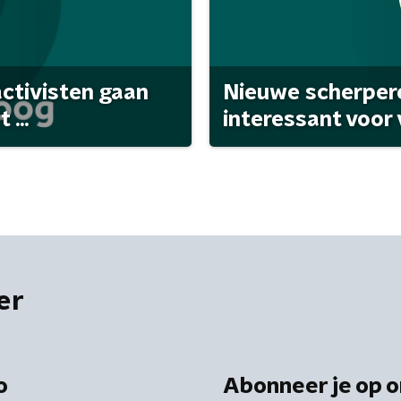
activisten gaan
Nieuwe scherpere
...
interessant voor
er
o
Abonneer je op o