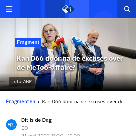
Fragment
Kan D66 door na de excuses over
de MeToo-affaire?
foto:
ANP
Fragmenten
Kan D66 door na de excuses over de MeToo-affaire?
Dit is de Dag
EO