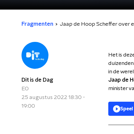
Fragmenten
Jaap de Hoop Scheffer over ee
Het is dez
duizenden 
in de were
Dit is de Dag
Jaap de H
minister v
EO
25 augustus 2022 18:30 -
19:00
Speel