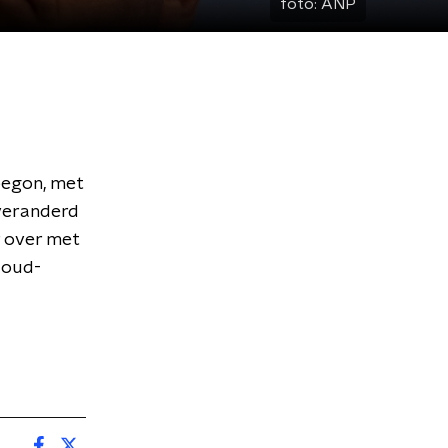
foto:
ANP
 begon, met
 veranderd
er over met
 oud-