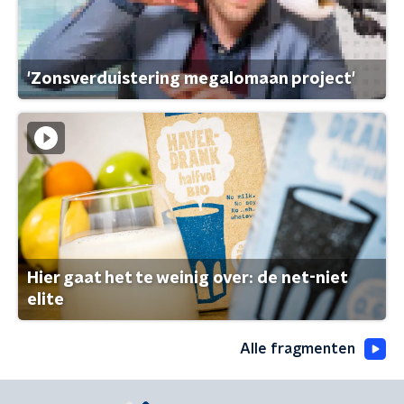
'Zonsverduistering megalomaan project'
Hier gaat het te weinig over: de net-niet
elite
Alle fragmenten