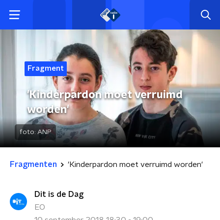
Fragment
'Kinderpardon moet verruimd
worden'
foto:
ANP
Fragmenten
'Kinderpardon moet verruimd worden'
Dit is de Dag
EO