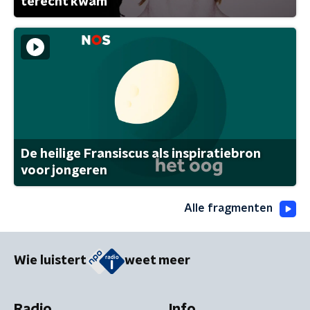
terecht kwam
De heilige Fransiscus als inspiratiebron
voor jongeren
Alle fragmenten
Wie luistert
weet meer
Radio
Info