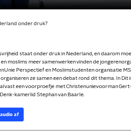
ederland onder druk?
vrijheid staat onder druk in Nederland, en daarom mo
n en moslims meer samenwerken vinden de jongerenorga
enUnie Perspectief en Moslimstudenten organisatie MS
rganiseren ze samen een debat rond dit thema. In Dit 
alvast een voorproefje met Christenunievoorman Gert
 Denk-kamerlid Stephan van Baarle.
 audio af