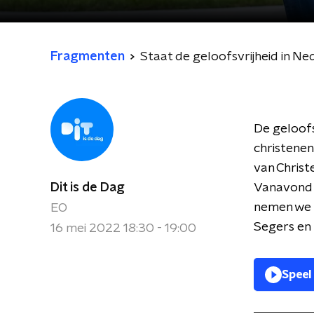
Fragmenten
Staat de geloofsvrijheid in N
De geloofs
christene
van Christ
Dit is de Dag
Vanavond o
nemen we 
EO
Segers en
16 mei 2022 18:30 - 19:00
Speel