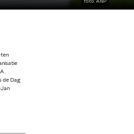
foto:
ANP
eten
nisatie
A .
is de Dag
-Jan