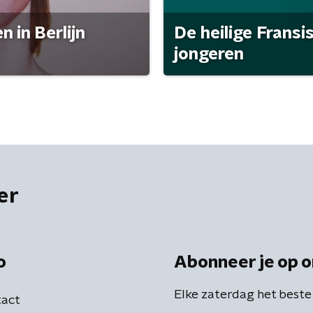
 in Berlijn
De heilige Fransi
jongeren
er
o
Abonneer je op o
Elke zaterdag het beste
act