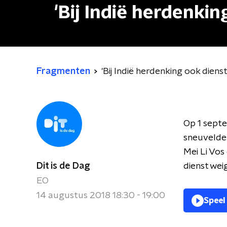
'Bij Indië herdenki
Fragmenten
'Bij Indië herdenking ook dien
Op 1 sept
sneuvelden
Mei Li Vos
Dit is de Dag
dienst wei
EO
14 augustus 2018 18:30 - 19:00
Speel