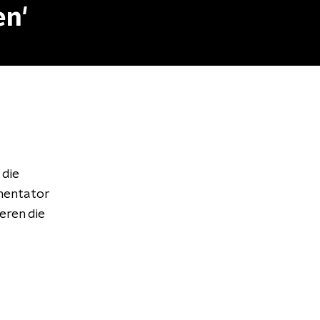
en'
 die
mmentator
eren die