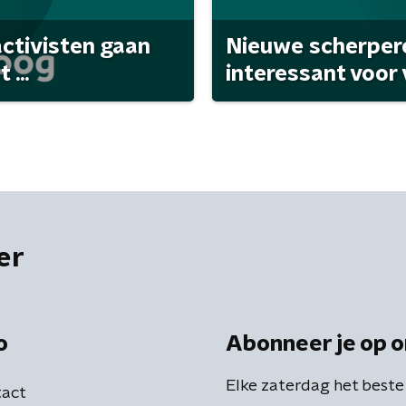
activisten gaan
Nieuwe scherpere
...
interessant voor
er
o
Abonneer je op o
Elke zaterdag het beste
act