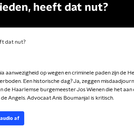
ieden, heeft dat nut?
ft dat nut?
a aanwezigheid op wegen en criminele paden zijn de He
rboden. Een historische dag? Ja, zeggen misdaadjourna
en de Haarlemse burgemeester Jos Wienen die het aan 
de Angels. Advocaat Anis Boumanjal is kritisch.
 audio af