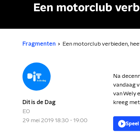
Een motorclub verb
Fragmenten
Een motorclub verbieden, hee
Na decenni
vandaag ve
van Wely 
Dit is de Dag
kreeg met 
EO
29 mei 2019 18:30 - 19:00
Speel