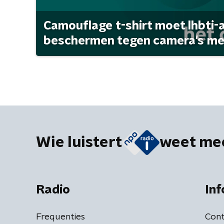
Camouflage t-shirt moet lhbti-
beschermen tegen camera's met 
Wie luistert
weet me
Radio
Inf
Frequenties
Cont