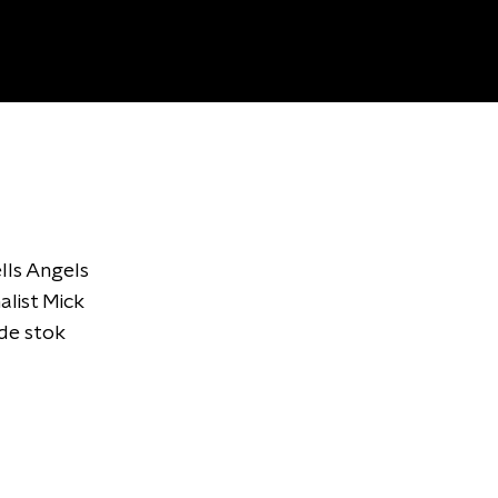
lls Angels
list Mick
de stok