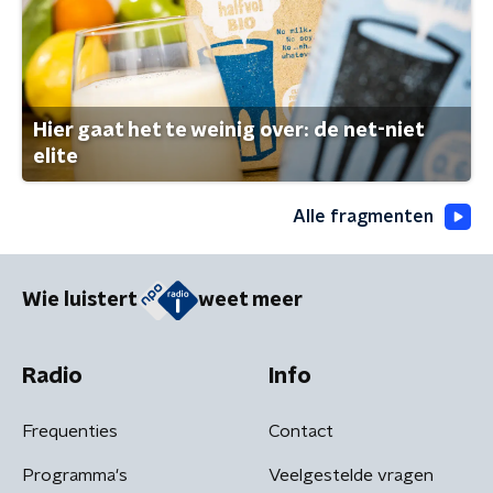
Hier gaat het te weinig over: de net-niet
elite
Alle fragmenten
Wie luistert
weet meer
Radio
Info
Frequenties
Contact
Programma's
Veelgestelde vragen