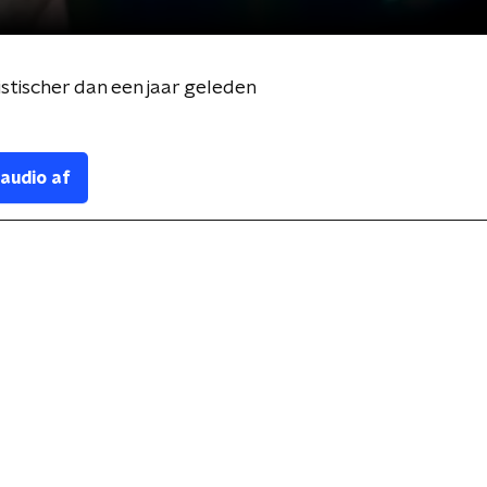
stischer dan een jaar geleden
 audio af