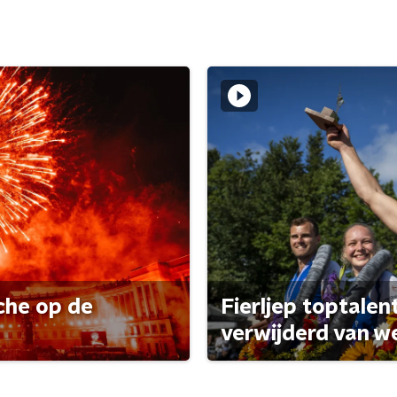
che op de
Fierljep toptalen
verwijderd van w