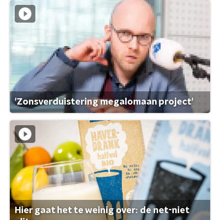
'Zonsverduistering megalomaan project'
Hier gaat het te weinig over: de net-niet