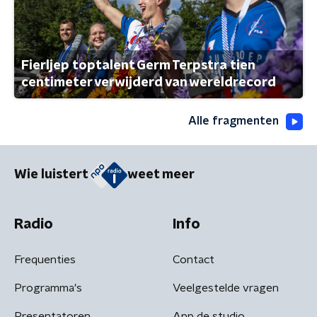
Fierljep toptalent Germ Terpstra tien
centimeter verwijderd van wereldrecord
Alle fragmenten
Wie luistert
weet meer
Radio
Info
Frequenties
Contact
Programma's
Veelgestelde vragen
Presentatoren
App de studio