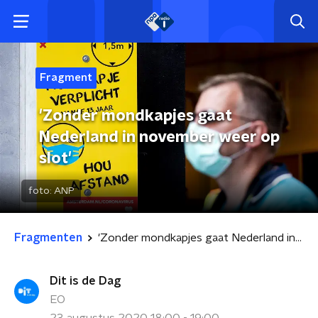
Fragment
'Zonder mondkapjes gaat
Nederland in november weer op
slot'
foto:
ANP
Fragmenten
'Zonder mondkapjes gaat Nederland in november weer op slot'
Dit is de Dag
EO