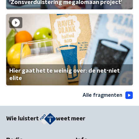
'Zonsverduistering megalomaan project'
Hier gaat het te weinig over: de net-niet
elite
Alle fragmenten
Wie luistert
weet meer