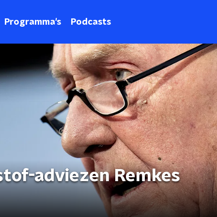
Programma's
Podcasts
stof-adviezen Remkes