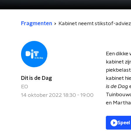
Fragmenten
Kabinet neemt stikstof-advie
Een dikke
kabinet zi
piekbelast
Dit is de Dag
kabinet hi
is de Dag
EO
Tuinbouwo
14 oktober 2022 18:30 - 19:00
en Martha
Speel