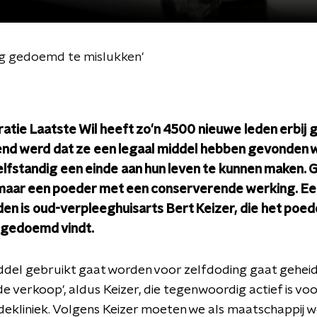
ng gedoemd te mislukken'
atie Laatste Wil heeft zo'n 4500 nieuwe leden erbij
end werd dat ze een legaal middel hebben gevonden
lfstandig een einde aan hun leven te kunnen maken. 
 maar een poeder met een conserverende werking. Ee
en is oud-verpleeghuisarts Bert Keizer, die het poed
 gedoemd vindt.
iddel gebruikt gaat worden voor zelfdoding gaat geheid
de verkoop', aldus Keizer, die tegenwoordig actief is vo
ekliniek. Volgens Keizer moeten we als maatschappij w