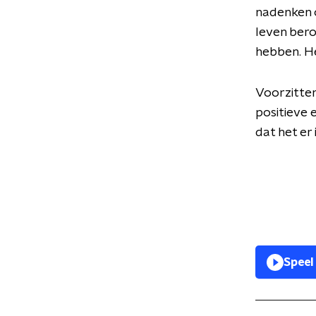
nadenken o
leven bero
hebben. He
Voorzitter
positieve 
dat het er 
Speel