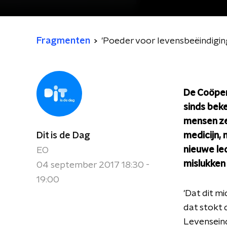
Fragmenten
'Poeder voor levensbeëindigi
De Coöper
sinds bek
mensen ze
Dit is de Dag
medicijn,
nieuwe led
EO
mislukken
04 september 2017 18:30 -
19:00
'Dat dit m
dat stokt 
Levenseind