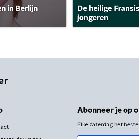
 in Berlijn
De heilige Fransi
jongeren
er
o
Abonneer je op o
Elke zaterdag het beste
act