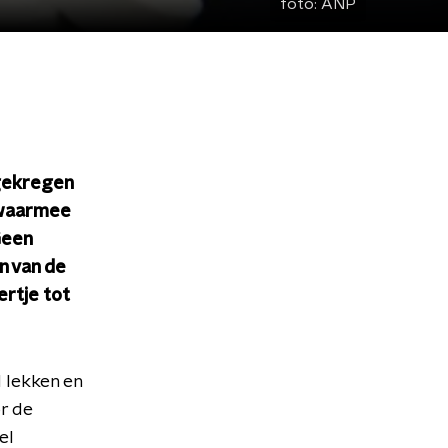
foto:
ANP
 gekregen
 waarmee
Geen
n van de
ertje tot
 lekken en
or de
el