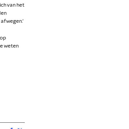
ich van het
den
e afwegen.'
 op
ze weten