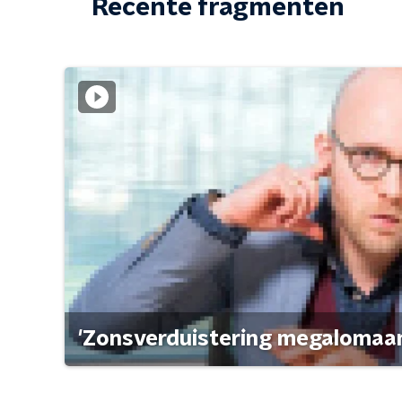
Recente fragmenten
'Zonsverduistering megalomaan