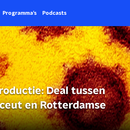
Programma's
Podcasts
roductie: Deal tussen
ceut en Rotterdamse