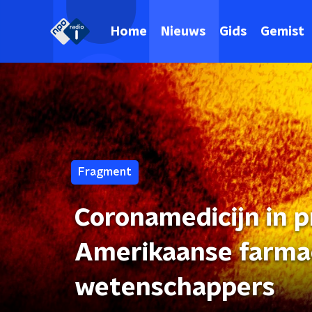
Home
Nieuws
Gids
Gemist
Fragment
Coronamedicijn in p
Amerikaanse farma
wetenschappers