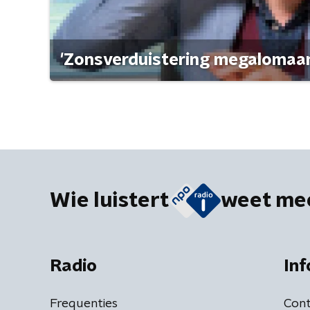
'Zonsverduistering megalomaan
Wie luistert
weet me
Radio
Inf
Frequenties
Cont