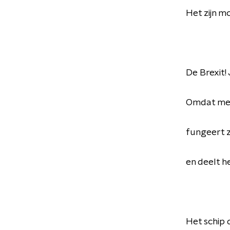
Het zijn 
De Brexit! 
Omdat men 
fungeert z
en deelt h
Het schip 