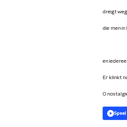
dreigt weg
die men in
en iederee
Er klinkt n
O nostalgi
Speel