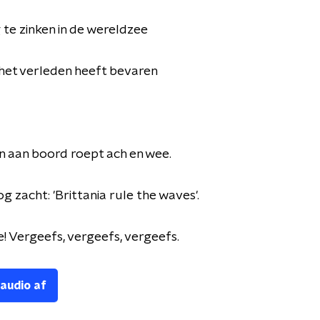
 te zinken in de wereldzee
 het verleden heeft bevaren
n aan boord roept ach en wee.
og zacht: 'Brittania rule the waves'.
e! Vergeefs, vergeefs, vergeefs.
 audio af