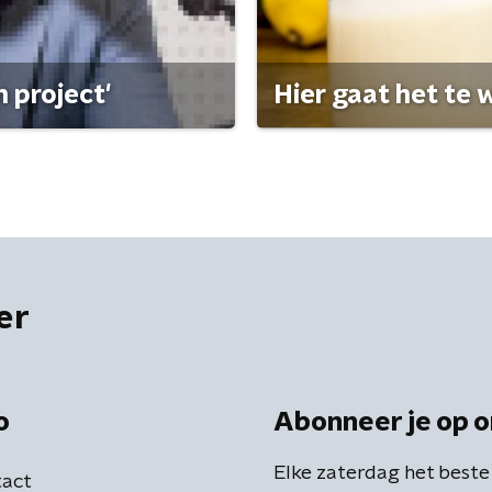
 project'
Hier gaat het te w
er
o
Abonneer je op o
Elke zaterdag het beste
act