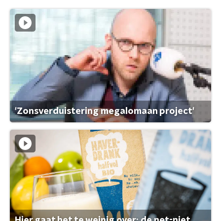
'Zonsverduistering megalomaan project'
Hier gaat het te weinig over: de net-niet