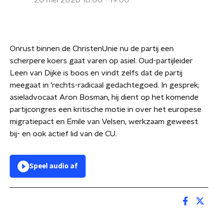
20 mei 2026 18:00 - 19:00
Onrust binnen de ChristenUnie nu de partij een
scherpere koers gaat varen op asiel. Oud-partijleider
Leen van Dijke is boos en vindt zelfs dat de partij
meegaat in 'rechts-radicaal gedachtegoed. In gesprek;
asieladvocaat Aron Bosman, hij dient op het komende
partijcongres een kritische motie in over het europese
migratiepact en Emile van Velsen, werkzaam geweest
bij- en ook actief lid van de CU.
Speel audio af