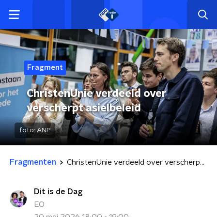
Fragment
ChristenUnie verdeeld over
verscherpt asielbeleid
foto:
ANP
Fragmenten
ChristenUnie verdeeld over verscherpt asielbeleid
Dit is de Dag
EO