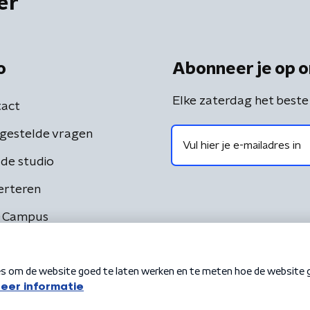
er
o
Abonneer je op o
Elke zaterdag het beste
act
gestelde vragen
de studio
erteren
 Campus