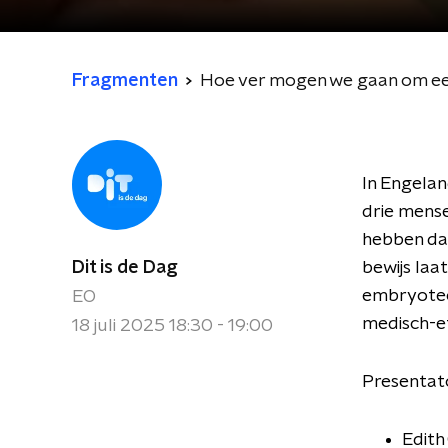
Fragmenten
Hoe ver mogen we gaan om ee
In Engelan
drie mens
hebben dan
Dit is de Dag
bewijs laa
embryotech
EO
medisch-e
18 juli 2025 18:30 - 19:00
Presentato
Edith