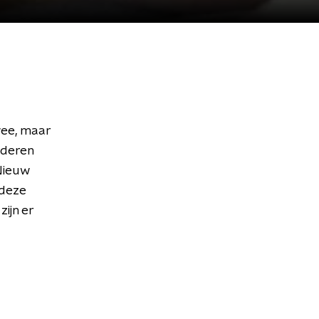
wee, maar
nderen
Nieuw
 deze
ijn er