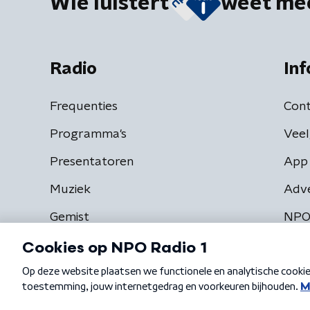
Wie luistert
weet me
Radio
Inf
Frequenties
Cont
Programma's
Veel
Presentatoren
App 
Muziek
Adv
Gemist
NPO
Algemene voorwaarden
Privacybeleid