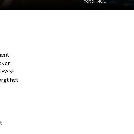
foto:
NOS
ment,
over
n PAS-
orgt het
t