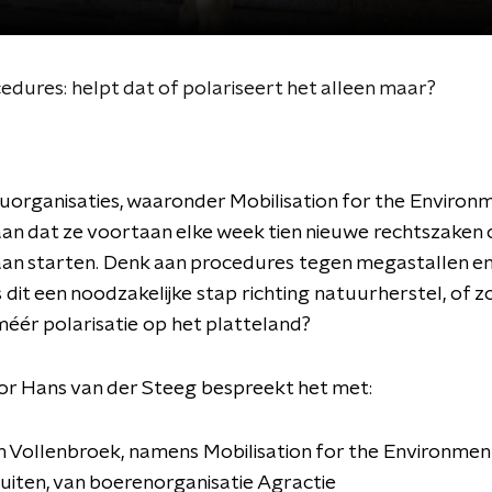
edures: helpt dat of polariseert het alleen maar?
uorganisaties, waaronder Mobilisation for the Environ
an dat ze voortaan elke week tien nieuwe rechtszaken 
aan starten. Denk aan procedures tegen megastallen e
s dit een noodzakelijke stap richting natuurherstel, of z
 méér polarisatie op het platteland?
or Hans van der Steeg bespreekt het met:
 Vollenbroek, namens Mobilisation for the Environmen
Luiten, van boerenorganisatie Agractie