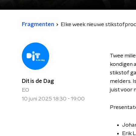
Fragmenten
Elke week nieuwe stikstofproc
Twee milie
kondigen a
stikstof g
Dit is de Dag
melders. I
juist voor
EO
10 juni 2025 18:30 - 19:00
Presentat
Johan
Erik 