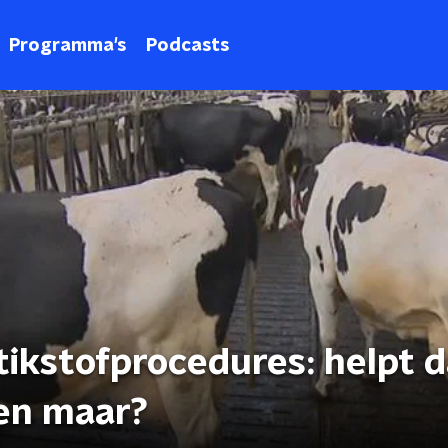
Programma's
Podcasts
ikstofprocedures: helpt d
een maar?