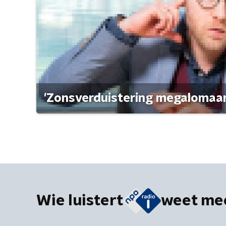
'Zonsverduistering megalomaan
Wie luistert
weet me