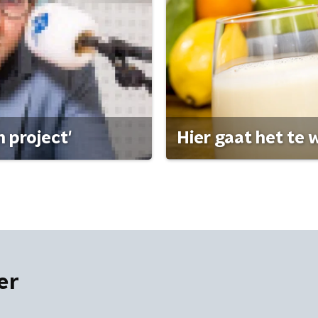
 project'
Hier gaat het te w
er