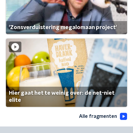
'Zonsverduistering megalomaan project'
Hier gaat het te weinig over: de net-niet
elite
Alle fragmenten