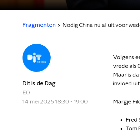
Fragmenten
Nodig China nú al uit voor w
Volgens e
vrede als 
Maar is da
Dit is de Dag
invloed ui
EO
14 mei 2025 18:30 - 19:00
Margje Fik
Fred 
Tom B