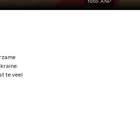
foto:
ANP
urzame
kraïne.
t te veel