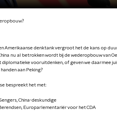
ederopbouw?
en Amerikaanse denktank vergroot het de kans op du
China nu al betrokken wordt bij de wederopbouw van Oe
t diplomatieke vooruitdenken, of geven we daarmee juis
t handen aan Peking?
se bespreekt het met:
Sengers, China-deskundige
erendsen, Europarlementariër voor het CDA