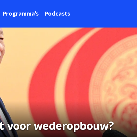
Programma's
Podcasts
uit voor wederopbouw?