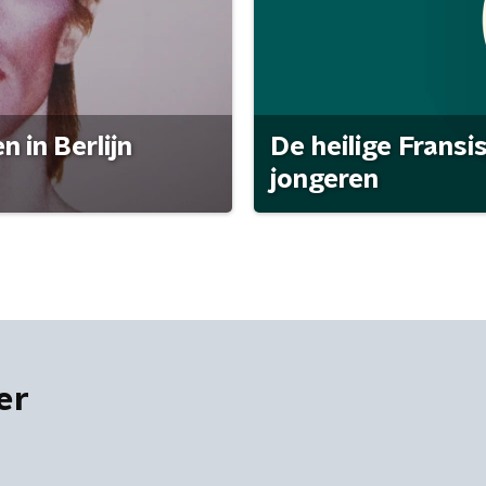
 in Berlijn
De heilige Fransi
jongeren
er