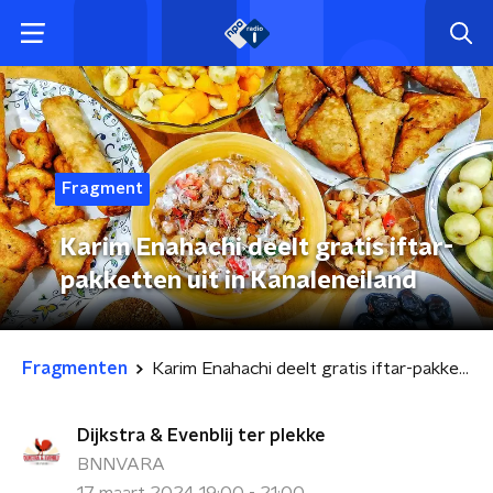
Fragment
Karim Enahachi deelt gratis iftar-
pakketten uit in Kanaleneiland
Fragmenten
Karim Enahachi deelt gratis iftar-pakketten uit in Kanaleneiland
Dijkstra & Evenblij ter plekke
BNNVARA