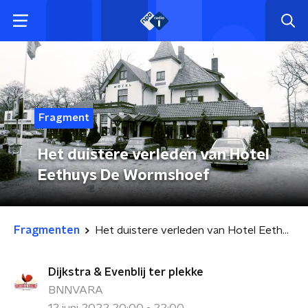
Fragment
Het duistere verleden van Hotel
Eethuys De Wormshoef
Fragmenten
Het duistere verleden van Hotel Eethuys De Wormshoef
Dijkstra & Evenblij ter plekke
BNNVARA