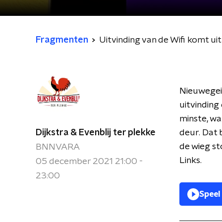
Fragmenten
Uitvinding van de Wifi komt ui
Nieuwegein
uitvinding 
minste, wa
Dijkstra & Evenblij ter plekke
deur. Dat 
de wieg st
BNNVARA
Links.
05 december 2021 21:00 -
23:00
Speel