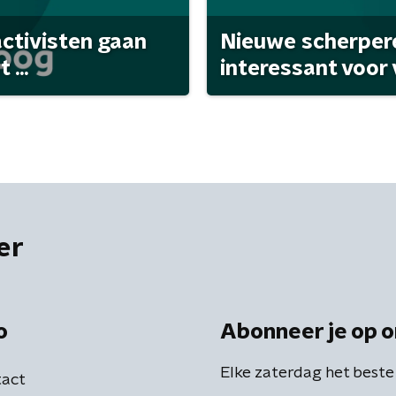
activisten gaan
Nieuwe scherpere
...
interessant voor
er
o
Abonneer je op o
Elke zaterdag het beste
act