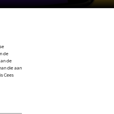
se
an de
aan de
man die aan
is Cees