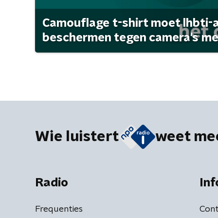
Camouflage t-shirt moet lhbti-
beschermen tegen camera's met 
Wie luistert
weet me
Radio
Inf
Frequenties
Cont