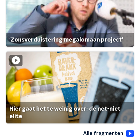
'Zonsverduistering megalomaan project'
Hier gaat het te weinig over: de net-niet
elite
Alle fragmenten