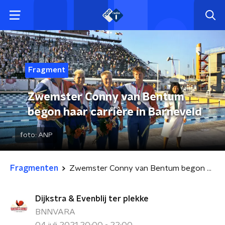
Fragment
Zwemster Conny van Bentum
begon haar carrière in Barneveld
foto:
ANP
Fragmenten
Zwemster Conny van Bentum begon haar carrière in Barneveld
Dijkstra & Evenblij ter plekke
BNNVARA